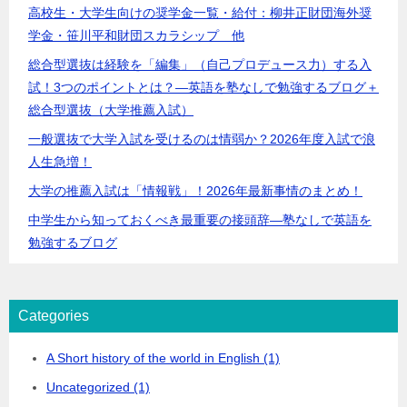
高校生・大学生向けの奨学金一覧・給付：柳井正財団海外奨
学金・笹川平和財団スカラシップ 他
総合型選抜は経験を「編集」（自己プロデュース力）する入
試！3つのポイントとは？―英語を塾なしで勉強するブログ＋
総合型選抜（大学推薦入試）
一般選抜で大学入試を受けるのは情弱か？2026年度入試で浪
人生急増！
大学の推薦入試は「情報戦」！2026年最新事情のまとめ！
中学生から知っておくべき最重要の接頭辞―塾なしで英語を
勉強するブログ
Categories
A Short history of the world in English (1)
Uncategorized (1)