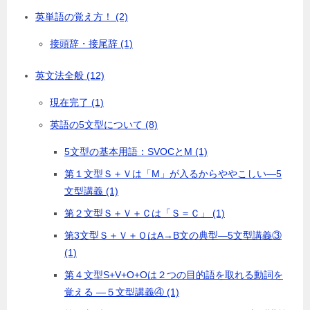
英単語の覚え方！ (2)
接頭辞・接尾辞 (1)
英文法全般 (12)
現在完了 (1)
英語の5文型について (8)
5文型の基本用語：SVOCとM (1)
第１文型Ｓ＋Ｖは「M」が入るからややこしい―5
文型講義 (1)
第２文型Ｓ＋Ｖ＋Ｃは「Ｓ＝Ｃ」 (1)
第3文型Ｓ＋Ｖ＋ＯはA→B文の典型―5文型講義③
(1)
第４文型S+V+O+Oは２つの目的語を取れる動詞を
覚える ―５文型講義④ (1)