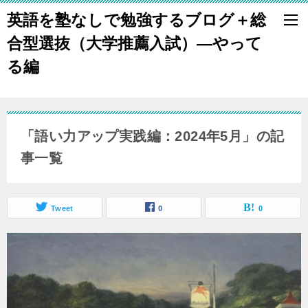
英語を塾なしで勉強するブログ＋総
合型選抜（大学推薦入試）―やって
る編
「語い力アップ実践編：2024年5月」の記
事一覧
Tweet
0
0