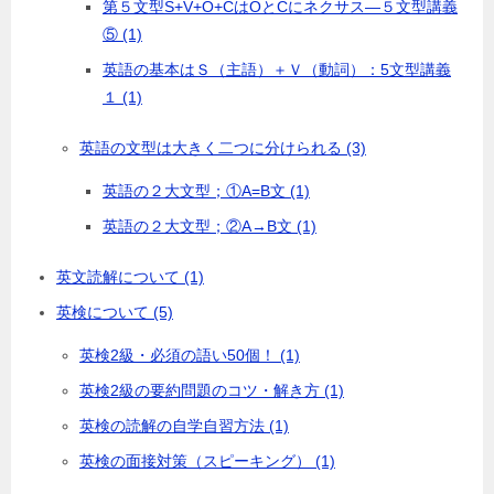
第５文型S+V+O+CはOとCにネクサス―５文型講義
⑤ (1)
英語の基本はＳ（主語）＋Ｖ（動詞）：5文型講義
１ (1)
英語の文型は大きく二つに分けられる (3)
英語の２大文型；①A=B文 (1)
英語の２大文型；②A→B文 (1)
英文読解について (1)
英検について (5)
英検2級・必須の語い50個！ (1)
英検2級の要約問題のコツ・解き方 (1)
英検の読解の自学自習方法 (1)
英検の面接対策（スピーキング） (1)