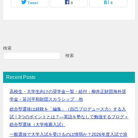
Tweet
0
0
検索
検索
Recent Posts
高校生・大学生向けの奨学金一覧・給付：柳井正財団海外奨
学金・笹川平和財団スカラシップ 他
総合型選抜は経験を「編集」（自己プロデュース力）する入
試！3つのポイントとは？―英語を塾なしで勉強するブログ＋
総合型選抜（大学推薦入試）
一般選抜で大学入試を受けるのは情弱か？2026年度入試で浪