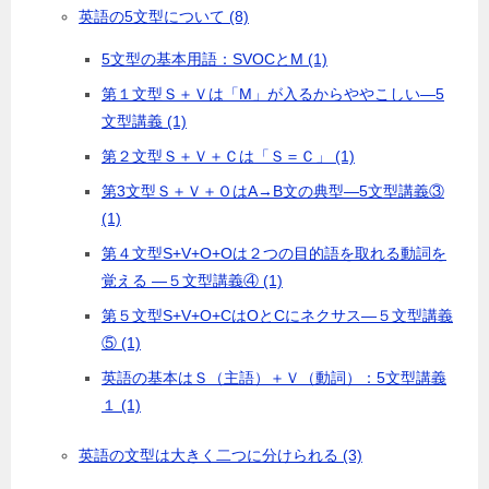
英語の5文型について (8)
5文型の基本用語：SVOCとM (1)
第１文型Ｓ＋Ｖは「M」が入るからややこしい―5
文型講義 (1)
第２文型Ｓ＋Ｖ＋Ｃは「Ｓ＝Ｃ」 (1)
第3文型Ｓ＋Ｖ＋ＯはA→B文の典型―5文型講義③
(1)
第４文型S+V+O+Oは２つの目的語を取れる動詞を
覚える ―５文型講義④ (1)
第５文型S+V+O+CはOとCにネクサス―５文型講義
⑤ (1)
英語の基本はＳ（主語）＋Ｖ（動詞）：5文型講義
１ (1)
英語の文型は大きく二つに分けられる (3)