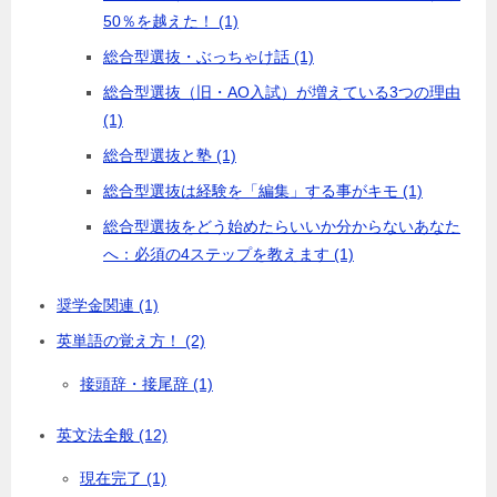
50％を越えた！ (1)
総合型選抜・ぶっちゃけ話 (1)
総合型選抜（旧・AO入試）が増えている3つの理由
(1)
総合型選抜と塾 (1)
総合型選抜は経験を「編集」する事がキモ (1)
総合型選抜をどう始めたらいいか分からないあなた
へ：必須の4ステップを教えます (1)
奨学金関連 (1)
英単語の覚え方！ (2)
接頭辞・接尾辞 (1)
英文法全般 (12)
現在完了 (1)