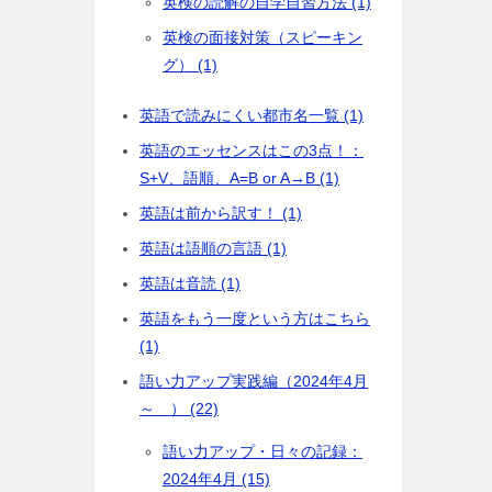
英検の読解の自学自習方法 (1)
英検の面接対策（スピーキン
グ） (1)
英語で読みにくい都市名一覧 (1)
英語のエッセンスはこの3点！：
S+V、語順、A=B or A→B (1)
英語は前から訳す！ (1)
英語は語順の言語 (1)
英語は音読 (1)
英語をもう一度という方はこちら
(1)
語い力アップ実践編（2024年4月
～ ） (22)
語い力アップ・日々の記録：
2024年4月 (15)