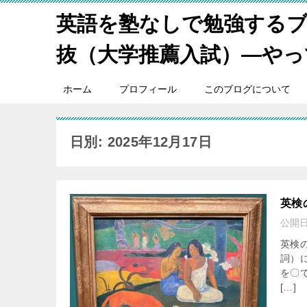
英語を塾なしで勉強するブ
抜（大学推薦入試）―やっ
ホーム
プロフィール
このブログについて
日別: 2025年12月17日
英検
公開
英検
詞）
を〇
[…]