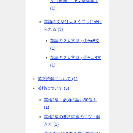
Ｖ（動詞）：5文型講義１
(1)
英語の文型は大きく二つに分け
られる (3)
英語の２大文型；①A=B文
(1)
英語の２大文型；②A→B文
(1)
英文読解について (1)
英検について (5)
英検2級・必須の語い50個！
(1)
英検2級の要約問題のコツ・解
き方 (1)