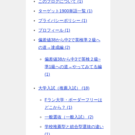
このブログについて (1)
ターゲット1900単語一覧 (1)
プライバシーポリシー (1)
プロフィール (1)
偏差値38から中2で英検準２級へ
の道→達成編 (2)
偏差値38から中3で英検２級~
準1級への道→やってみてる編
(1)
大学入試（推薦入試） (18)
Fラン大学・ボーダーフリーは
どこから？ (1)
一般選抜（一般入試） (2)
学校推薦型と総合型選抜の違い
(1)