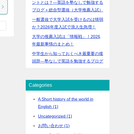
ントとは？―英語を塾なしで勉強する
ブログ＋総合型選抜（大学推薦入試）
一般選抜で大学入試を受けるのは情弱
か？2026年度入試で浪人生急増！
大学の推薦入試は「情報戦」！2026
年最新事情のまとめ！
中学生から知っておくべき最重要の接
頭辞―塾なしで英語を勉強するブログ
Categories
A Short history of the world in
English (1)
Uncategorized (1)
お問い合わせ (1)