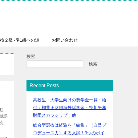
英検２級~準1級への道
お問い合わせ
検索
検索
Recent Posts
高校生・大学生向けの奨学金一覧・給
付：柳井正財団海外奨学金・笹川平和
動
財団スカラシップ 他
単語
読
総合型選抜は経験を「編集」（自己プ
ロデュース力）する入試！3つのポイ