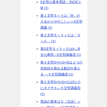
5文型の基本用語：SVOCと
M (1)
第１文型Ｓ＋Ｖは「M」が
入るからややこしい―5文型
講義 (1)
第２文型Ｓ＋Ｖ＋Ｃは「Ｓ
＝Ｃ」 (1)
第3文型Ｓ＋Ｖ＋ＯはA→B
文の典型―5文型講義③ (1)
第４文型S+V+O+Oは２つの
目的語を取れる動詞を覚え
る ―５文型講義④ (1)
第５文型S+V+O+CはOとC
にネクサス―５文型講義⑤
(1)
英語の基本はＳ（主語）＋