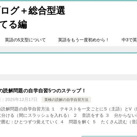
ログ＋総合型選
てる編
英語の5文型について
英語をもう一度初めから！
中3で
の読解問題の自学自習5つのステップ！
日：
2025年12月17日
英検の読解の自学自習方法
の読解問題の自学自習方法 １ テキストを一文ごとにS（主語）とV（
に分ける（間にスラッシュを入れる） ​２ 音読をする ３ 分からない
で囲む：ひとつずつ覚えていく ４ 問題を解く ５ たくさん読む（音