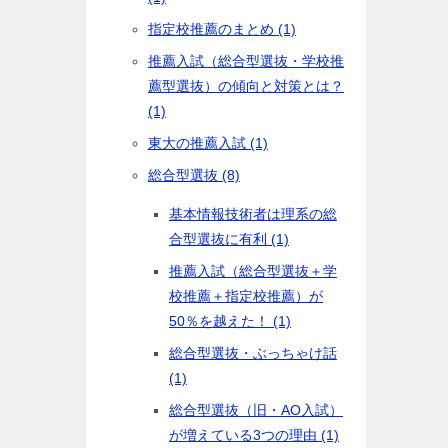
指定校推薦のまとめ (1)
推薦入試（総合型選抜・学校推
薦型選抜）の傾向と対策とは？
(1)
東大の推薦入試 (1)
総合型選抜 (8)
基本情報技術者は理系の総
合型選抜に有利 (1)
推薦入試（総合型選抜＋学
校推薦＋指定校推薦）が
50％を越えた！ (1)
総合型選抜・ぶっちゃけ話
(1)
総合型選抜（旧・AO入試）
が増えている3つの理由 (1)