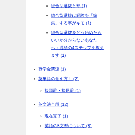
総合型選抜と塾 (1)
総合型選抜は経験を「編
集」する事がキモ (1)
総合型選抜をどう始めたら
いいか分からないあなた
へ：必須の4ステップを教え
ます (1)
奨学金関連 (1)
英単語の覚え方！ (2)
接頭辞・接尾辞 (1)
英文法全般 (12)
現在完了 (1)
英語の5文型について (8)